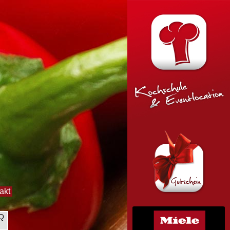
akt
BQ