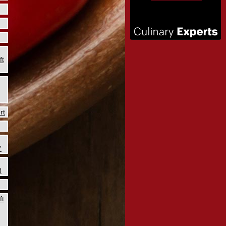
ft
rt
7
8
ft