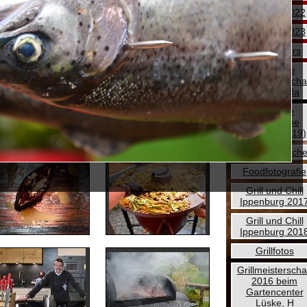
Abgrillen 2022
Abgrillen 2023
Cocktailkurs
Deutsche
Grillmeisterscha
2019 Fulda
Die neue
Kochbühne
(Umbau 2019)
Fische geräuche
Foodfotografie
Grill und Chill
Ippenburg 201
Grill und Chill
Ippenburg 201
Grillfotos
Grillmeisterscha
2016 beim
Gartencenter
Lüske, H