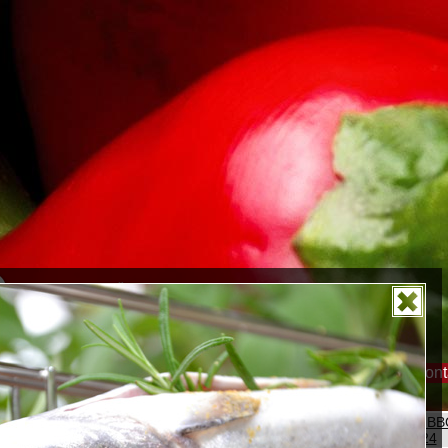
er
Feiern
Tipp des Monats
Galerie
Kurse & Events
Kont
2. Borkumer B
Week 2024