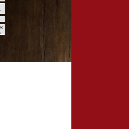
r
nd
4