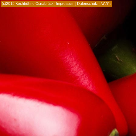
(c)2015 Kochbühne Osnabrück |
Impressum
|
Datenschutz
|
AGB's