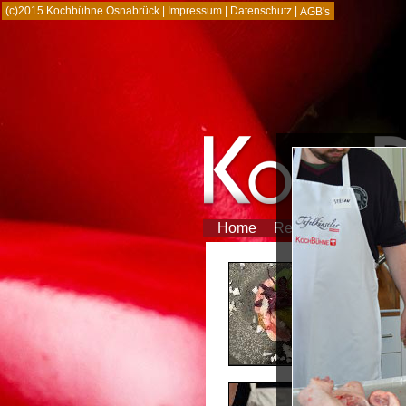
(c)2015 Kochbühne Osnabrück |
Impressum
|
Datenschutz
|
AGB's
Home
Referenzen
Partn