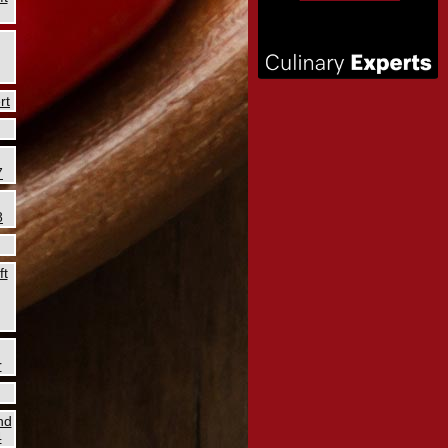
rt
7
8
ft
r
nd
4