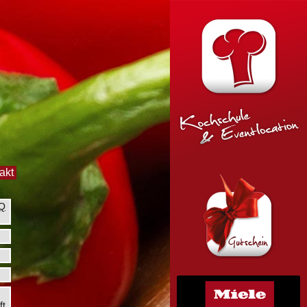
akt
BQ
ft