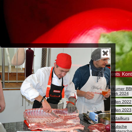
er
Feiern
Tipp des Monats
Galerie
Kurse & Events
Kont
2. Borkumer B
Week 2024
Abgrillen 2022
Abgrillen 2023
Cocktailkurs
Deutsche
Grillmeisterscha