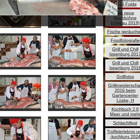
2019 Fulda
Die neue
Kochbühne
(Umbau 2019)
Fische geräuche
Foodfotografie
Grill und Chill
Ippenburg 201
Grill und Chill
Ippenburg 201
Grillfotos
Grillmeisterscha
2016 beim
Gartencenter
Lüske, H
Kochbuch 2.0
Meer und meh
Schlachtfest
Trüffelerlebnis u
-kochkurs 202