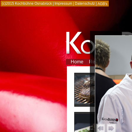
(c)2015 Kochbühne Osnabrück |
Impressum
|
Datenschutz
|
AGB's
Home
Referenzen
Partn