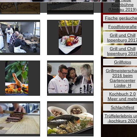
Kochbühne
(Umbau 2019)
Fische geräuche
Foodfotografie
Grill und Chill
Ippenburg 201
Grill und Chill
Ippenburg 201
Grillfotos
Grillmeisterscha
2016 beim
Gartencenter
Lüske, H
Kochbuch 2.0
Meer und meh
Schlachtfest
Trüffelerlebnis u
-kochkurs 202