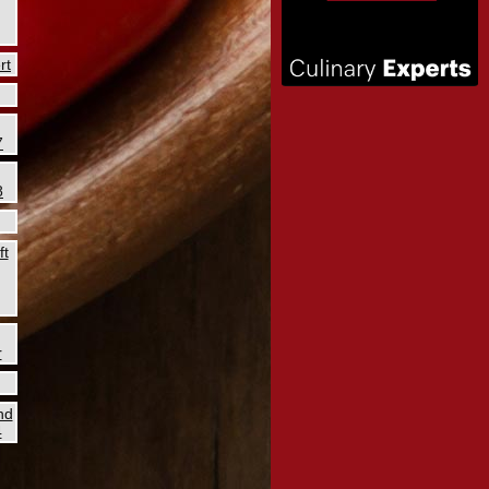
rt
7
8
ft
r
nd
4