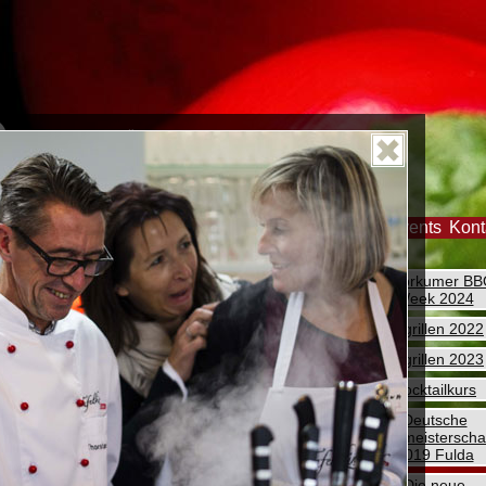
er
Feiern
Tipp des Monats
Galerie
Kurse & Events
Kont
2. Borkumer B
Week 2024
Abgrillen 2022
Abgrillen 2023
Cocktailkurs
Deutsche
Grillmeisterscha
2019 Fulda
Die neue