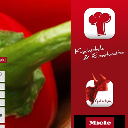
akt
BQ
ft