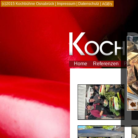
(c)2015 Kochbühne Osnabrück |
Impressum
|
Datenschutz
|
AGB's
Home
Referenzen
Partn