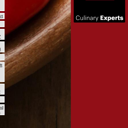
rt
7
8
ft
r
nd
4