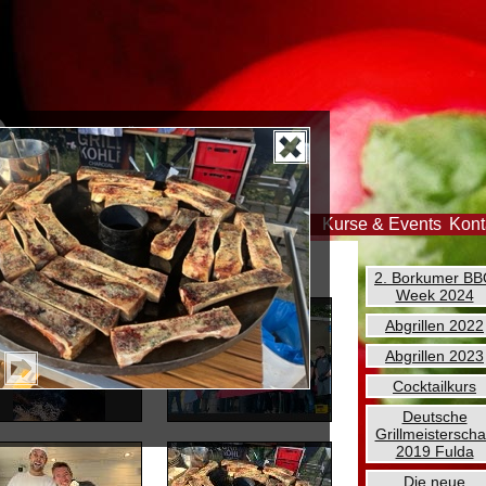
er
Feiern
Tipp des Monats
Galerie
Kurse & Events
Kont
2. Borkumer B
Week 2024
Abgrillen 2022
Abgrillen 2023
Cocktailkurs
Deutsche
Grillmeisterscha
2019 Fulda
Die neue