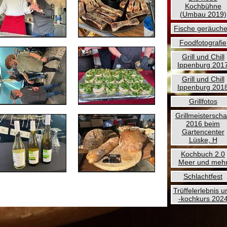
Kochbühne
(Umbau 2019)
Fische geräuche
Foodfotografie
Grill und Chill
Ippenburg 201
Grill und Chill
Ippenburg 201
Grillfotos
Grillmeisterscha
2016 beim
Gartencenter
Lüske, H
Kochbuch 2.0
Meer und meh
Schlachtfest
Trüffelerlebnis u
-kochkurs 202