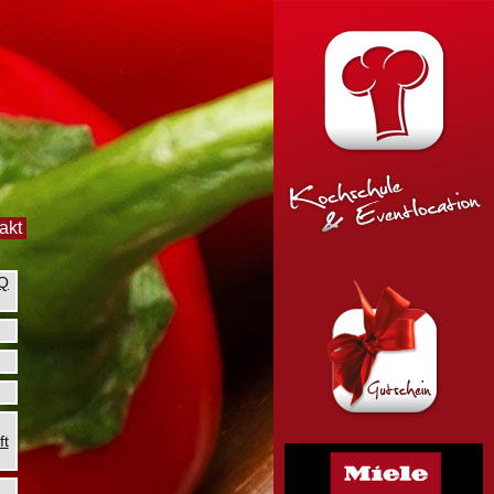
akt
BQ
ft