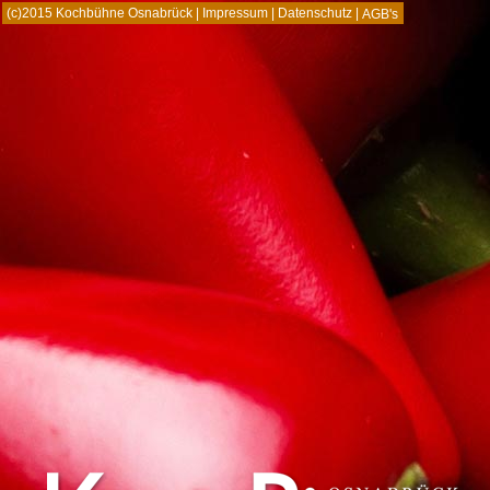
(c)2015 Kochbühne Osnabrück |
Impressum
|
Datenschutz
|
AGB's