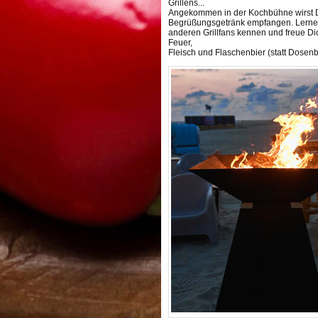
Grillens...
Angekommen in der Kochbühne wirst D
Begrüßungsgetränk empfangen. Lerne 
anderen Grillfans kennen und freue Di
Feuer,
Fleisch und Flaschenbier (statt Dosenb