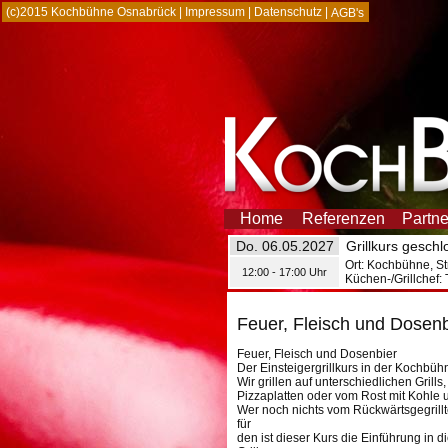
(c)2015 Kochbühne Osnabrück |
Impressum
|
Datenschutz
|
AGB's
Home
Referenzen
Partn
Do. 06.05.2027
Grillkurs gesch
Ort: Kochbühne, St
12:00 - 17:00 Uhr
Küchen-/Grillchef:
Feuer, Fleisch und Dosenb
Feuer, Fleisch und Dosenbier
Der Einsteigergrillkurs in der Kochbü
Wir grillen auf unterschiedlichen Grills, 
Pizzaplatten oder vom Rost mit Kohle 
Wer noch nichts vom Rückwärtsgegrillte
für
den ist dieser Kurs die Einführung in 