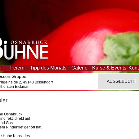
er
Feiern
Tipp des Monats
Galerie
Kurse & Events
Kont
lossen Gruppe
AUSGEBUCHT
rügelheide 2, 49143 Bissendorf
 Thorsten Eickmann
ier
hne Osnabrück.
indirekt, direkt auf
und Gas.
m Rinderfilet gehört hat,
die Hohe Kunst des